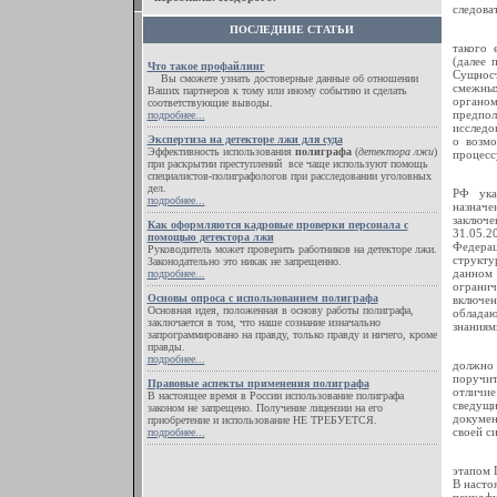
следова
ПОСЛЕДНИЕ СТАТЬИ
такого 
(далее 
Что такое профайлинг
Сущност
Вы сможете узнать достоверные данные об отношении
смежных
Ваших партнеров к тому или иному событию и сделать
органом
соответствующие выводы.
предпо
подробнее...
исследо
Экспертиза на детекторе лжи для суда
о возмо
Эффективность использования
полиграфа
(
детектора лжи
)
процесс
при раскрытии преступлений все чаще используют помощь
специалистов-полиграфологов при расследовании уголовных
дел.
РФ ука
подробнее...
назначе
заключе
Как оформляются кадровые проверки персонала с
31.05.2
помощью детектора лжи
Федерац
Руководитель может проверить работников на детекторе лжи.
структу
Законодательно это никак не запрещенно.
данном 
подробнее...
огранич
Основы опроса с использованием полиграфа
включе
Основная идея, положенная в основу работы полиграфа,
облада
заключается в том, что наше сознание изначально
знаниям
запрограммировано на правду, только правду и ничего, кроме
правды.
подробнее...
должно 
поручи
Правовые аспекты применения полиграфа
отличи
В настоящее время в России использование полиграфа
сведущи
законом не запрещено. Получение лицензии на его
докумен
приобретение и использование НЕ ТРЕБУЕТСЯ.
своей с
подробнее...
этапом 
В насто