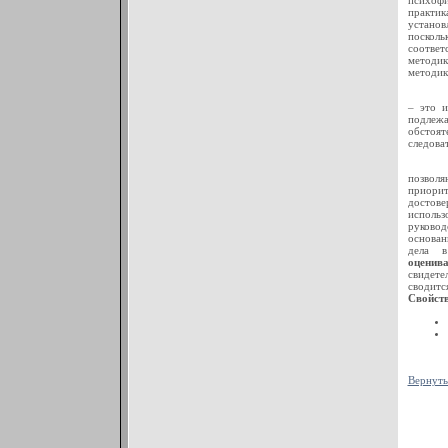
психофи
практи
установ
поскол
соответ
методик
методик
– это и
подлеж
обстоят
следова
позволя
приорит
достове
исполь
руковод
основан
дела 
оцени
свидете
сводитс
Свойств
Вернуть