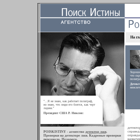
На гл
Хороший
что скр
полигра
Детект
межлич
"...Я не знаю, как работает полиграф,
но знаю, что люди его боятся, как черт
ладана."
Президент США Р. Никсон:
детект
справед
POISKISTINY - агентство
детектор лжи
.
оправда
Проверки на детекторе лжи. Кадровые проверки
назначе
персонала. Недорого.