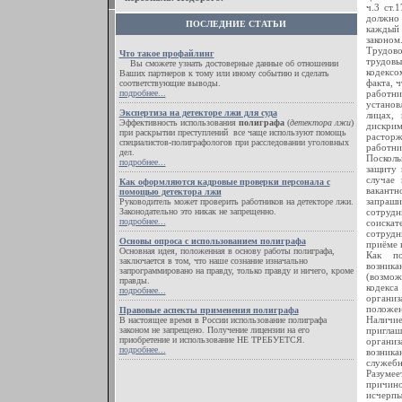
ч.3 ст.
должно 
ПОСЛЕДНИЕ СТАТЬИ
каждый
законом
Трудово
Что такое профайлинг
трудов
Вы сможете узнать достоверные данные об отношении
кодексо
Ваших партнеров к тому или иному событию и сделать
факта, 
соответствующие выводы.
подробнее...
работни
установ
Экспертиза на детекторе лжи для суда
лицах,
Эффективность использования
полиграфа
(
детектора лжи
)
дискрим
при раскрытии преступлений все чаще используют помощь
расторж
специалистов-полиграфологов при расследовании уголовных
работни
дел.
Поскол
подробнее...
защиту 
случае 
Как оформляются кадровые проверки персонала с
вакантн
помощью детектора лжи
запраши
Руководитель может проверить работников на детекторе лжи.
Законодательно это никак не запрещенно.
сотруд
подробнее...
соискат
сотрудн
Основы опроса с использованием полиграфа
приёме 
Основная идея, положенная в основу работы полиграфа,
Как по
заключается в том, что наше сознание изначально
возника
запрограммировано на правду, только правду и ничего, кроме
(возмож
правды.
кодекс
подробнее...
организ
положен
Правовые аспекты применения полиграфа
Наличи
В настоящее время в России использование полиграфа
законом не запрещено. Получение лицензии на его
приглаш
приобретение и использование НЕ ТРЕБУЕТСЯ.
организ
подробнее...
возника
служебн
Разумее
причин
исчерпы