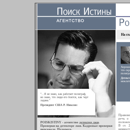
На гл
Хороший
что скр
полигра
Детект
межлич
"...Я не знаю, как работает полиграф,
но знаю, что люди его боятся, как черт
ладана."
Президент США Р. Никсон:
Правово
речь о
положен
POISKISTINY - агентство
детектор лжи
.
В ст. 
Проверки на детекторе лжи. Кадровые проверки
ценност
персонала. Недорого.