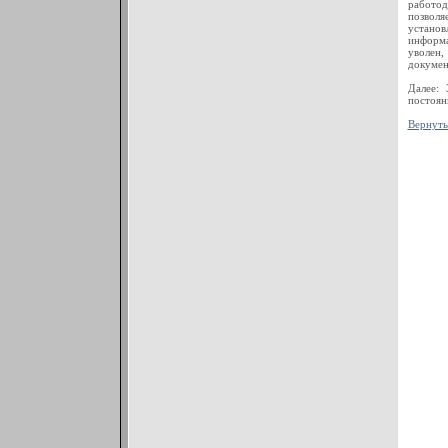
работод
позволя
устано
информа
уволен,
докумен
Далее:
постоян
Вернуть