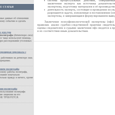
система процессуальных действий, совершаем
заключения эксперта как источника доказательст
экспертизы, подготовку материалов и её производство
Е СТАТЬИ
деятельность эксперта, состоящее в проведении иссле
разрешаются задачи, изложенные в постановлении (оп
экспертизы, и завершающаяся формулированием вывод
ные данные об отношении
ному событию и сделать
Заключение психофизиологической экспертизы (пфэ) 
правилам. анализ судебно-следственной практики свидетель
оценка следователем и судьями заключения пфэ сводится к п
и их соответствия иным доказательствам.
 для суда
полиграфа
(
детектора лжи
)
все чаще используют помощь
при расследовании уголовных
проверки персонала с
работников на детекторе лжи.
апрещенно.
анием полиграфа
основу работы полиграфа,
ознание изначально
только правду и ничего, кроме
ния полиграфа
спользование полиграфа
ие лицензии на его
е НЕ ТРЕБУЕТСЯ.