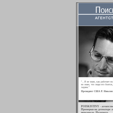
"...Я не знаю, как работает п
но знаю, что люди его боятся,
ладана."
Президент США Р. Никсон
POISKISTINY - агентст
Проверки на детекторе 
персонала. Недорого.