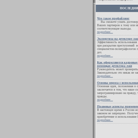
ПОСЛЕДНИ
Что такое профайлинг
Вы сможете узнать достовер
Ваших партнеров к тому или и
соответствующие выводы.
подробнее...
Экспертиза на детекторе лжи
Эффективность использования
при раскрытии преступлений 
специалистов-полиграфологов 
дел.
подробнее...
Как оформляются кадровые 
помощью детектора лжи
Руководитель может проверить 
Законодательно это никак не з
подробнее...
Основы опроса с использов
Основная идея, положенная в 
заключается в том, что наше с
запрограммировано на правду, 
правды.
подробнее...
Правовые аспекты примене
В настоящее время в России и
законом не запрещено. Получен
приобретение и использовани
подробнее...