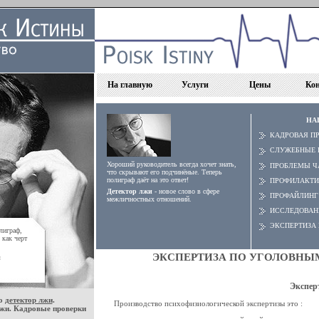
На главную
Услуги
Цены
Ко
НА
КАДРОВАЯ П
СЛУЖЕБНЫЕ 
Хороший руководитель всегда хочет знать,
ПРОБЛЕМЫ Ч
что скрывают его подчинёные. Теперь
полиграф даёт на это ответ!
ПРОФИЛАКТИ
Детектор лжи
- новое слово в сфере
ПРОФАЙЛИНГ
межличностных отношений.
ИССЛЕДОВАН
ЭКСПЕРТИЗА
олиграф,
 как черт
ЭКСПЕРТИЗА ПО УГОЛОВНЫ
:
Экспер
во
детектор лжи
.
Производство психофизиологической экспертизы это :
лжи. Кадровые проверки