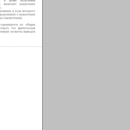
ых в целях получения
в. включает назначение
;
дования, в ходе которого
ределении) о назначении
а (заключения).
оценивается по общим
ствует, что фактическая
роверке полноты выводов