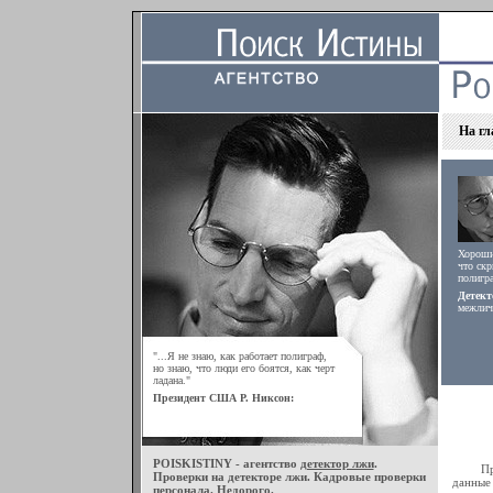
На гл
Хороший
что скр
полигра
Детект
межлич
"...Я не знаю, как работает полиграф,
но знаю, что люди его боятся, как черт
ладана."
Президент США Р. Никсон:
POISKISTINY - агентство
детектор лжи
.
Провод
Проверки на детекторе лжи. Кадровые проверки
данные
персонала. Недорого.