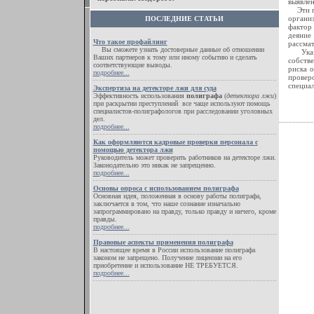
выявлен
Эти пр
организ
ПОСЛЕДНИЕ СТАТЬИ
фактор
деяние
Что такое профайлинг
рассмат
Вы сможете узнать достоверные данные об отношении
Указан
Ваших партнеров к тому или иному событию и сделать
собств
соответствующие выводы.
риска 
подробнее...
провер
специа
Экспертиза на детекторе лжи для суда
Эффективность использования
полиграфа
(
детектора лжи
)
при раскрытии преступлений все чаще используют помощь
специалистов-полиграфологов при расследовании уголовных
дел.
подробнее...
Как оформляются кадровые проверки персонала с
помощью детектора лжи
Руководитель может проверить работников на детекторе лжи.
Законодательно это никак не запрещенно.
подробнее...
Основы опроса с использованием полиграфа
Основная идея, положенная в основу работы полиграфа,
заключается в том, что наше сознание изначально
запрограммировано на правду, только правду и ничего, кроме
правды.
подробнее...
Правовые аспекты применения полиграфа
В настоящее время в России использование полиграфа
законом не запрещено. Получение лицензии на его
приобретение и использование НЕ ТРЕБУЕТСЯ.
подробнее...