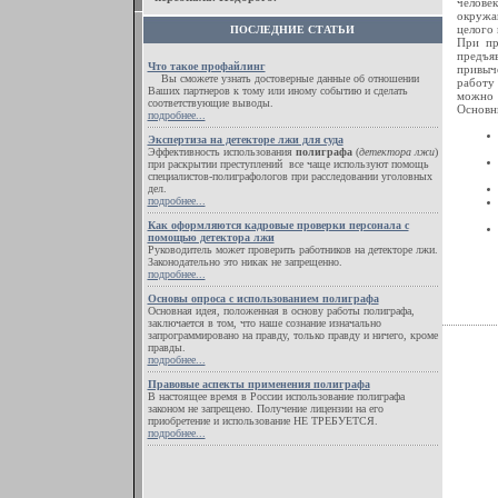
челове
окружа
целого
ПОСЛЕДНИЕ СТАТЬИ
При пр
предъя
Что такое профайлинг
привыч
Вы сможете узнать достоверные данные об отношении
работу 
Ваших партнеров к тому или иному событию и сделать
можно 
соответствующие выводы.
Основн
подробнее...
Экспертиза на детекторе лжи для суда
Эффективность использования
полиграфа
(
детектора лжи
)
при раскрытии преступлений все чаще используют помощь
специалистов-полиграфологов при расследовании уголовных
дел.
подробнее...
Как оформляются кадровые проверки персонала с
помощью детектора лжи
Руководитель может проверить работников на детекторе лжи.
Законодательно это никак не запрещенно.
подробнее...
Основы опроса с использованием полиграфа
Основная идея, положенная в основу работы полиграфа,
заключается в том, что наше сознание изначально
запрограммировано на правду, только правду и ничего, кроме
правды.
подробнее...
Правовые аспекты применения полиграфа
В настоящее время в России использование полиграфа
законом не запрещено. Получение лицензии на его
приобретение и использование НЕ ТРЕБУЕТСЯ.
подробнее...