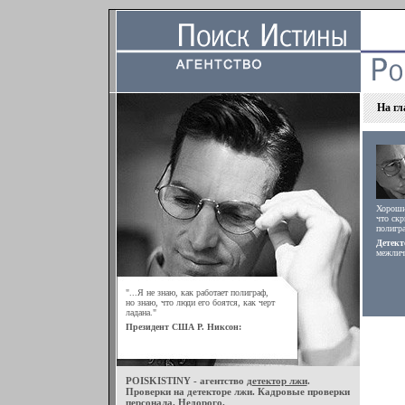
На гл
Хороший
что скр
полигра
Детект
межлич
"...Я не знаю, как работает полиграф,
но знаю, что люди его боятся, как черт
ладана."
Президент США Р. Никсон:
POISKISTINY - агентство
детектор лжи
.
Проверки на детекторе лжи. Кадровые проверки
Прове
персонала. Недорого.